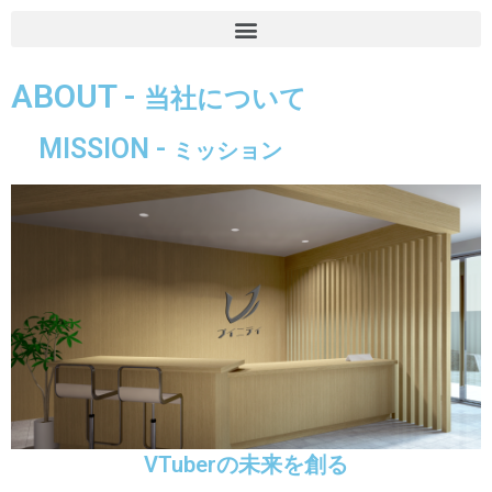
ABOUT -
当社について
MISSION -
ミッション
VTuberの未来を創る