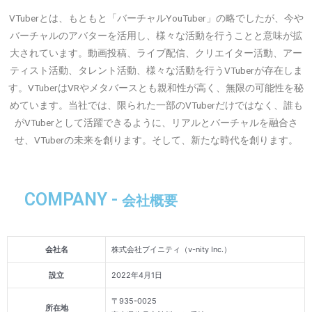
VTuberとは、もともと「バーチャルYouTuber」の略でしたが、今や
バーチャルのアバターを活用し、様々な活動を行うことと意味が拡
大されています。動画投稿、ライブ配信、クリエイター活動、アー
ティスト活動、タレント活動、様々な活動を行うVTuberが存在しま
す。VTuberはVRやメタバースとも親和性が高く、無限の可能性を秘
めています。当社では、限られた一部のVTuberだけではなく、誰も
がVTuberとして活躍できるように、リアルとバーチャルを融合さ
せ、VTuberの未来を創ります。そして、新たな時代を創ります。
COMPANY -
会社概要
会社名
株式会社ブイニティ（v-nity Inc.）
設立
2022年4月1日
〒935-0025
所在地